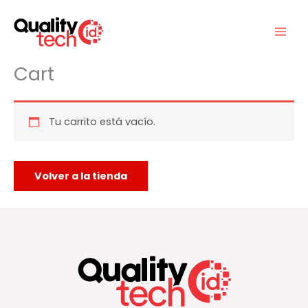
Ir
al
contenido
Cart
Tu carrito está vacío.
Volver a la tienda