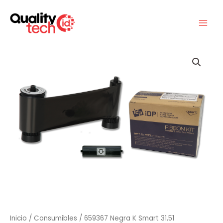
Ir
al
contenido
Inicio
/
Consumibles
/ 659367 Negra K Smart 31,51