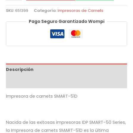
de
carnets
SKU:
651399
Categoría:
Impresoras de Carnets
Smart
Pago Seguro Garantizado Wompi
51D
cantidad
Descripción
Valoraciones (0)
Impresora de carnets SMART-51D
Nacida de las exitosas impresoras IDP SMART-50 Series,
la Impresora de carnets SMART-51D es la última