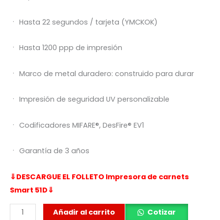
ㆍ Hasta 22 segundos / tarjeta (YMCKOK)
ㆍ Hasta 1200 ppp de impresión
ㆍ Marco de metal duradero: construido para durar
ㆍ Impresión de seguridad UV personalizable
ㆍ Codificadores MIFARE®, DesFire® EV1
ㆍ Garantía de 3 años
⇓DESCARGUE EL FOLLETO Impresora de carnets
Smart 51D⇓
Impresora
Añadir al carrito
Cotizar